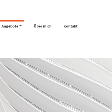
Angebote
Über mich
Kontakt
um Thema Krankheit und Fehlzeiten zu
 zu ermöglichen. Die Teilnehmer werden
uch Mitarbeiterinteressen angemessen zu
zu entwickeln.
ürmische Zeiten im täglichen Alltag.
fragen nach Sinn und eigenen Werten,
n Alltag zurück. Damit Sie den Boden