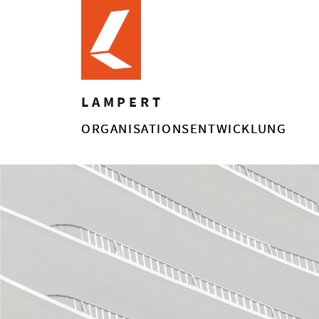
LAMPERT
Ziel des Seminars ist es die Gesp
ORGANISATIONSENTWICKLUNG
sensibilisieren, Fragen aufzugrei
darin geschult, durch eine klare 
berücksichtigen und tragfähige Lö
Egal, ob Führungskraft, Mitarbeite
Gerade dann hilft Resilienz! Im S
üben Abgrenzung vor übertriebene
unter den Füßen stets behalten.