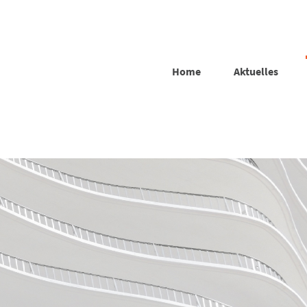
Home
Aktuelles
rächsführer für die Besonderheiten von Gesprächen z
fen sowie durch Rollenspiele beispielhaft Erfahrungen
und respektvolle Gesprächsführung Arbeitgeber- wie a
sungen für die Gesunderhaltung Ihrer Mitarbeitenden 
nder oder einfach nur Mensch; Sie alle erleben auch st
eminar ermitteln wir eigene Stärken und Ressourcen, 
n Ansprüchen Anderer und holen Freude in den eigene